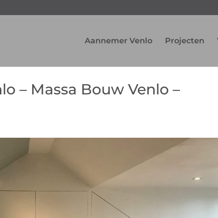
Aannemer Venlo
Projecten
nlo – Massa Bouw Venlo –