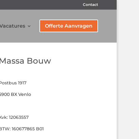
Contact
Vacatures
Offerte Aanvragen
Massa Bouw
Postbus 1917
5900 BX Venlo
Kvk: 12063557
BTW: 160677865 B01