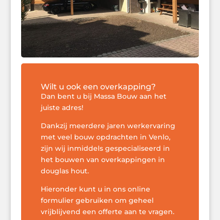
Wilt u ook een overkapping?
Dan bent u bij Massa Bouw aan het
juiste adres!
Dankzij meerdere jaren werkervaring
met veel bouw opdrachten in Venlo,
zijn wij inmiddels gespecialiseerd in
het bouwen van overkappingen in
douglas hout.
Hieronder kunt u in ons online
formulier gebruiken om geheel
vrijblijvend een offerte aan te vragen.